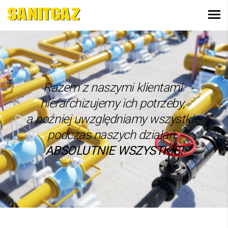
Razem z naszymi klientami
hierarchizujemy ich potrzeby,
a poźniej uwzględniamy wszystkie
podczas naszych działań.
ABSOLUTNIE WSZYSTKIE!